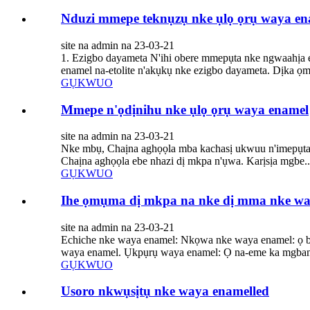
Nduzi mmepe teknụzụ nke ụlọ ọrụ waya en
site na admin na 23-03-21
1. Ezigbo dayameta N'ihi obere mmepụta nke ngwaahịa elet
enamel na-etolite n'akụkụ nke ezigbo dayameta. Dịka ọ
GỤKWUO
Mmepe n'ọdịnihu nke ụlọ ọrụ waya enamel
site na admin na 23-03-21
Nke mbụ, Chaịna aghọọla mba kachasị ukwuu n'imepụta n
Chaịna aghọọla ebe nhazi dị mkpa n'ụwa. Karịsịa mgbe..
GỤKWUO
Ihe ọmụma dị mkpa na nke dị mma nke wa
site na admin na 23-03-21
Echiche nke waya enamel: Nkọwa nke waya enamel: ọ bụ w
waya enamel. Ụkpụrụ waya enamel: Ọ na-eme ka mgbanwe 
GỤKWUO
Usoro nkwụsịtụ nke waya enamelled