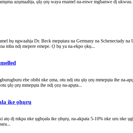
mụma azụmaahịa, ụlọ ọrụ waya enamel na-enwe mgbanwe dị ukwuu. M
namel bụ ngwaahịa Dr. Beck mepụtara na Germany na Schenectady na Uni
e na mba ndị mepere emepe. Ọ bụ ya na-ekpo ọkụ...
melled
urugburu ebe obibi nke ọma, otu ndị otu ụlọ ọrụ mmepụta ihe na-apụt
otu ụlọ ọrụ mmepụta ihe ndị ọzọ na-apụta...
ala ike ọhụrụ
riki atọ dị mkpa nke ụgbọala ike ọhụrụ, na-akpata 5-10% nke uru nke ụg
ara...