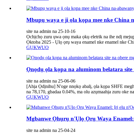
Mbupụ waya e ji ọla kọpa mee nke China
site na admin na 25-10-16
Ọchịchọ zuru ụwa ọnụ maka ọkụ eletrik na ihe ndị mej
Ọktoba 2025 - Ụlọ ọrụ waya enamel nke enamel nke Chi
GỤKWUO
Ọnọdụ ọla kọpa na aluminom belatara sit
site na admin na 25-06-06
[Ahịa Ọdịnihu] N'oge nnọkọ abalị, ọla kọpa SHFE megher
na 78,170, gbadaa 0.04%, ma olu azụmaahịa zuru oke na 
GỤKWUO
Mgbanwe Ọhụrụ n'Ụlọ Ọrụ Waya Enamel: 
site na admin na 25-04-24