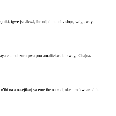
ọniki, igwe ịsa ákwà, ihe ndị dị na telivishọn, wdg., waya
waya enamel zuru ụwa ọnụ amalitekwala ịkwaga Chaịna.
ihi na a na-ejikarị ya eme ihe na coil, nke a makwaara dị ka