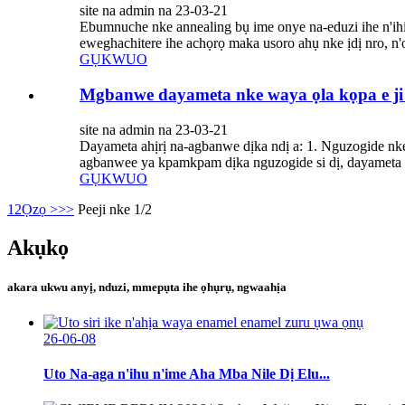
site na admin na 23-03-21
Ebumnuche nke annealing bụ ime onye na-eduzi ihe n'ihi 
eweghachitere ihe achọrọ maka usoro ahụ nke ịdị nro, n'ot
GỤKWUO
Mgbanwe dayameta nke waya ọla kọpa e j
site na admin na 23-03-21
Dayameta ahịrị na-agbanwe dịka ndị a: 1. Nguzogide nk
agbanwee ya kpamkpam dịka nguzogide si dị, dayameta 
GỤKWUO
1
2
Ọzọ >
>>
Peeji nke 1/2
Akụkọ
akara ukwu anyị, nduzi, mmepụta ihe ọhụrụ, ngwaahịa
26-06-08
Uto Na-aga n'ihu n'ime Aha Mba Nile Dị Elu...