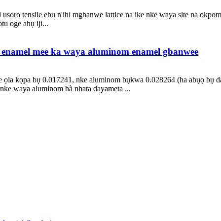
usoro tensile ebu n'ihi mgbanwe lattice na ike nke waya site na okpo
u oge ahụ iji...
i enamel mee ka waya aluminom enamel gbanwee
e ọla kọpa bụ 0.017241, nke aluminom bụkwa 0.028264 (ha abụọ bụ da
nke waya aluminom hà nhata dayameta ...