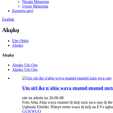
Ntọala Mmepụta
Usoro Mmepụta
Kpọtụrụ anyị
English
Akụkọ
Ebe Obibi
Akụkọ
Akụkọ
Akụkọ Ụlọ Ọrụ
Akụkọ Ụlọ Ọrụ
Uto siri ike n'ahịa waya enamel enamel zu
site na admin na 26-06-08
Foto Ahịa Ahịa waya enamel dị larịị zuru ụwa ọnụ dị ihe
Ụgbọala Eletriki: Ntinye moto waya dị larịị na EVs ugb
GỤKWUO