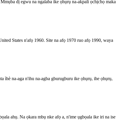
mụba dị egwu na ngalaba ike ọhụrụ na-akpali ọchịchọ maka
ted States n'afọ 1960. Site na afọ 1970 ruo afọ 1990, waya
a ìhè na-aga n'ihu na-agba gburugburu ike ọhụrụ, ihe ọhụrụ,
bọala ahụ. Na ọkara mbụ nke afọ a, n'ime ụgbọala ike iri na ise