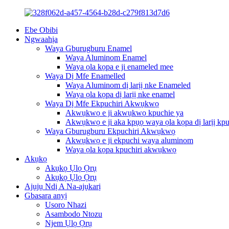
Ebe Obibi
Ngwaahịa
Waya Gburugburu Enamel
Waya Aluminom Enamel
Waya ọla kọpa e ji enameled mee
Waya Dị Mfe Enamelled
Waya Aluminom dị larịị nke Enameled
Waya ọla kọpa dị larịị nke enamel
Waya Dị Mfe Ekpuchiri Akwụkwọ
Akwụkwọ e ji akwụkwọ kpuchie ya
Akwụkwọ e ji aka kpụọ waya ọla kọpa dị larịị kp
Waya Gburugburu Ekpuchiri Akwụkwọ
Akwụkwọ e ji ekpuchi waya aluminom
Waya ọla kọpa kpuchiri akwụkwọ
Akụkọ
Akụkọ Ụlọ Ọrụ
Akụkọ Ụlọ Ọrụ
Ajụjụ Ndị A Na-ajụkarị
Gbasara anyị
Usoro Nhazi
Asambodo Ntozu
Njem Ụlọ Ọrụ