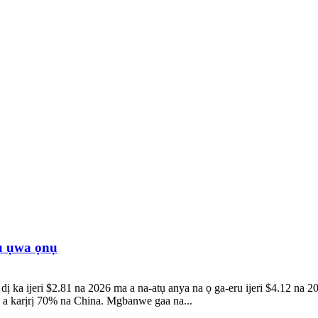
ru ụwa ọnụ
 dị ka ijeri $2.81 na 2026 ma a na-atụ anya na ọ ga-eru ijeri $4.12 n
u a karịrị 70% na China. Mgbanwe gaa na...