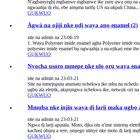
N'agbanyeghị mgbanwe mgbanwe ike zuru ụwa ọnụ na a
ngwaahịa dị elu, ebe amụma tarifụ US na-akpali China...
GỤKWUO
Àgwà na ojiji nke ụdị waya anọ enamel (2)
site na admin na 23-06-19
1. Waya Polyester imide enamel agba Polyester imide e
polyester imide enamel bụ ngwaahịa a na-ejikarị eme ih
GỤKWUO
Nyocha usoro mmepe nke ụlọ ọrụ waya ena
site na admin na 23-03-21
Site na mmejuputa atumatu nchekwa ike mba na nchedo gb
ụgbọ ala eletrik, akụrụngwa nchekwa ike, netwọk ozi na 
GỤKWUO
Mmụba nke injin waya dị larịị maka ụgbọ 
site na admin na 23-03-21
Ngwa dị larịị apụtala. Moto, dịka otu n'ime sistemụ elet
kachasị ọhụrụ a rere, ọnụego ntinye nke moto dị larịị mụb
GỤKWUO