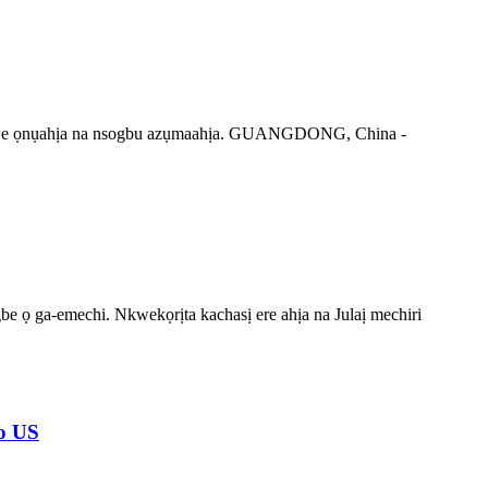
mgbanwe ọnụahịa na nsogbu azụmaahịa. GUANGDONG, China -
e ọ ga-emechi. Nkwekọrịta kachasị ere ahịa na Julaị mechiri
o US