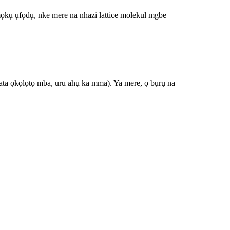
mọkụ ụfọdụ, nke mere na nhazi lattice molekul mgbe
ta ọkọlọtọ mba, uru ahụ ka mma). Ya mere, ọ bụrụ na