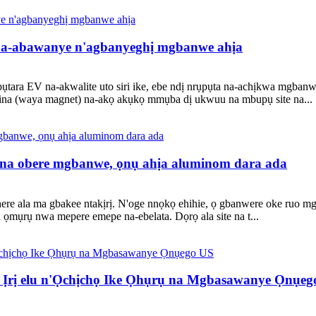
 na-abawanye n'agbanyeghị mgbanwe ahịa
upụtara EV na-akwalite uto siri ike, ebe ndị nrụpụta na-achịkwa 
na (waya magnet) na-akọ akụkọ mmụba dị ukwuu na mbupụ site na...
e na obere mgbanwe, ọnụ ahịa aluminom dara ada
e ala ma gbakee ntakịrị. N'oge nnọkọ ehihie, ọ gbanwere oke ruo mgb
ọmụrụ nwa mepere emepe na-ebelata. Dọrọ ala site na t...
Ịrị elu n'Ọchịchọ Ike Ọhụrụ na Mgbasawanye Ọnụeg