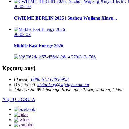
26-05-10
CWIEME BERLIN 2026 | Suzhou Wujiang Xinyu...
26-03-03
Middle East Energy 2026
Kpọtụrụ anyị
Ekwentị:
0086-512-63056903
Ozi ịntanetị:
vivianleng@wjxinyu.com.cn
Adreesị:
No.88 Chuangju Road, qidu Town, wujiang, China.
AJỤJỤ UGBU A