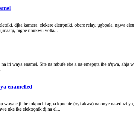
amel
riki, dịka kamera, elekere eletrọniki, obere relay, ụgbọala, ngwa eletr
mụmaatụ, mgbe nnukwu volta...
a iri waya enamel. Site na mbufe ebe a na-emepụta ihe n'ụwa, ahịa 
.
ya enamelled
aya e ji ihe mkpuchi agba kpuchie (oyi akwa) na onye na-eduzi ya, n'
nke ike elektrọnik dị na el...